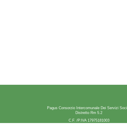
Pagus Consorzio Intercomunale Dei Servizi Soci
Distretto Rm 5.2
C.F. /P.IVA 17975181003