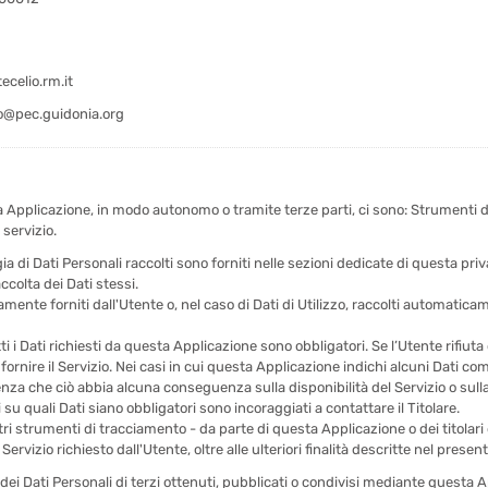
celio.rm.it
o@pec.guidonia.org
ta Applicazione, in modo autonomo o tramite terze parti, ci sono: Strumenti di
 servizio.
a di Dati Personali raccolti sono forniti nelle sezioni dedicate di questa priv
ccolta dei Dati stessi.
amente forniti dall'Utente o, nel caso di Dati di Utilizzo, raccolti automatic
i i Dati richiesti da questa Applicazione sono obbligatori. Se l’Utente rifiut
rnire il Servizio. Nei casi in cui questa Applicazione indichi alcuni Dati come 
enza che ciò abbia alcuna conseguenza sulla disponibilità del Servizio o sulla
u quali Dati siano obbligatori sono incoraggiati a contattare il Titolare.
ltri strumenti di tracciamento - da parte di questa Applicazione o dei titolari 
il Servizio richiesto dall'Utente, oltre alle ulteriori finalità descritte nel pre
dei Dati Personali di terzi ottenuti, pubblicati o condivisi mediante questa 