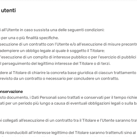
i utenti
ivi all’Utente in caso sussista una delle seguenti condizioni:
per una o più finalità specifiche.
esecuzione di un contratto con l’Utente e/o all'esecuzione di misure precontr
adempiere un obbligo legale al quale è soggetto il Titolare;
'esecuzione di un compito di interesse pubblico o per l'esercizio di pubblici po
l perseguimento del legittimo interesse del Titolare o di terzi.
e al Titolare di chiarire la concreta base giuridica di ciascun trattamento ed
previsto da un contratto o necessario per concludere un contratto.
conservazione
o documento, i Dati Personali sono trattati e conservati per il tempo richiest
ti per un periodo più lungo a causa di eventuali obbligazioni legali o sulla 
pi collegati all’esecuzione di un contratto tra il Titolare e l’Utente saranno 
alità riconducibili all’interesse legittimo del Titolare saranno trattenuti sino 