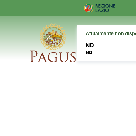
Attualmente non disp
ND
ND