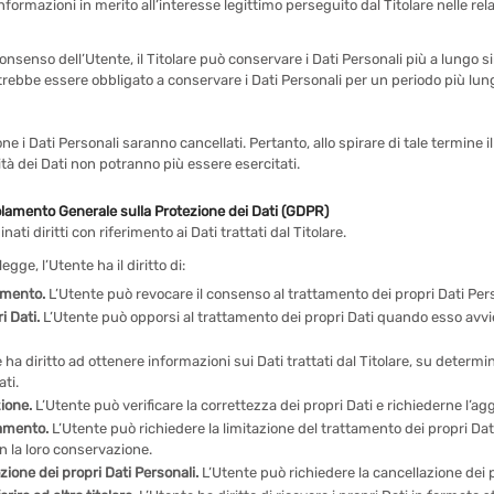
informazioni in merito all’interesse legittimo perseguito dal Titolare nelle r
onsenso dell’Utente, il Titolare può conservare i Dati Personali più a lungo
potrebbe essere obbligato a conservare i Dati Personali per un periodo più l
e i Dati Personali saranno cancellati. Pertanto, allo spirare di tale termine il
ilità dei Dati non potranno più essere esercitati.
golamento Generale sulla Protezione dei Dati (GDPR)
ti diritti con riferimento ai Dati trattati dal Titolare.
legge, l’Utente ha il diritto di:
omento.
L’Utente può revocare il consenso al trattamento dei propri Dati P
i Dati.
L’Utente può opporsi al trattamento dei propri Dati quando esso avvie
 ha diritto ad ottenere informazioni sui Dati trattati dal Titolare, su determi
ati.
zione.
L’Utente può verificare la correttezza dei propri Dati e richiederne l’a
tamento.
L’Utente può richiedere la limitazione del trattamento dei propri Dati. 
n la loro conservazione.
zione dei propri Dati Personali.
L’Utente può richiedere la cancellazione dei p