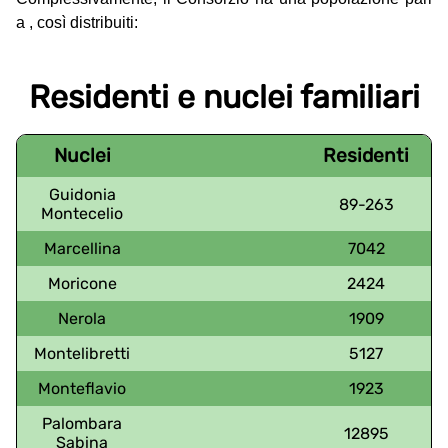
a , così distribuiti:
Residenti e nuclei familiari
Nuclei
Residenti
Guidonia
89-263
Montecelio
Marcellina
7042
Moricone
2424
Nerola
1909
Montelibretti
5127
Monteflavio
1923
Palombara
12895
Sabina