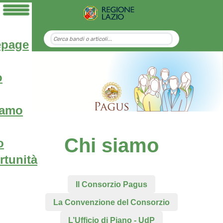
page
o
iamo
Chi siamo
o
tunità
Il Consorzio Pagus
La Convenzione del Consorzio
L’Ufficio di Piano - UdP