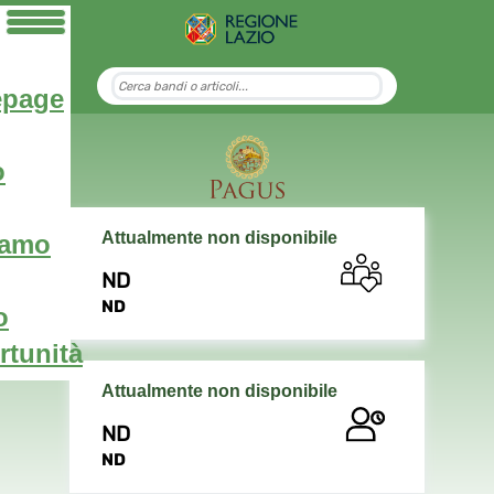
page
o
Attualmente non disponibile
iamo
ND
ND
o
tunità
Attualmente non disponibile
ND
ND