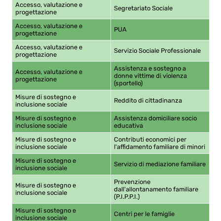
Accesso, valutazione e
Segretariato Sociale
93
progettazione
Accesso, valutazione e
PUA
32
progettazione
Accesso, valutazione e
Servizio Sociale Professionale
18
progettazione
Assistenza e sostegno a
Accesso, valutazione e
donne vittime di violenza
67
progettazione
(sportello)
Misure di sostegno e
Reddito di cittadinanza
70
inclusione sociale
Misure di sostegno e
Assistenza domiciliare socio
10
inclusione sociale
educativa
Misure di sostegno e
Contributi economici per
78
inclusione sociale
l'affidamento familiare di minori
Misure di sostegno e
Servizio di mediazione familiare
0,
inclusione sociale
Prevenzione
Misure di sostegno e
dall'allontanamento familiare
21
inclusione sociale
(P.I.P.P.I.)
Misure di sostegno e
Centri per le famiglie
30
inclusione sociale