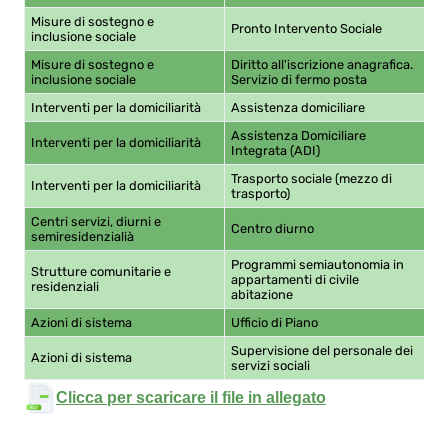
Misure di sostegno e
Pronto Intervento Sociale
0,
inclusione sociale
Misure di sostegno e
Diritto all'iscrizione anagrafica.
0,
inclusione sociale
Servizio di fermo posta
Interventi per la domiciliarità
Assistenza domiciliare
37
Assistenza Domiciliare
Interventi per la domiciliarità
49
Integrata (ADI)
Trasporto sociale (mezzo di
Interventi per la domiciliarità
0,
trasporto)
Centri servizi, diurni e
Centro diurno
15
semiresidenzialià
Programmi semiautonomia in
Strutture comunitarie e
appartamenti di civile
97
residenziali
abitazione
Azioni di sistema
Ufficio di Piano
0,
Supervisione del personale dei
Azioni di sistema
30
servizi sociali
Clicca per scaricare il file in allegato