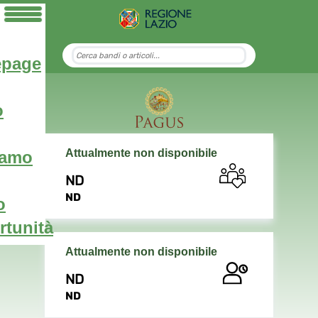
page
o
Attualmente non disponibile
iamo
ND
ND
o
tunità
Attualmente non disponibile
ND
ND