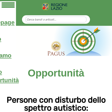
page
o
iamo
Opportunità
o
tunità
Persone con disturbo dello
spettro autistico: