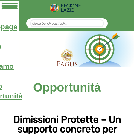
page
o
iamo
Opportunità
o
tunità
Dimissioni Protette – Un
supporto concreto per