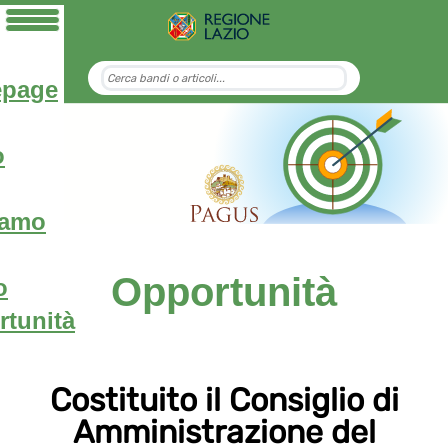
page
o
iamo
Opportunità
o
tunità
Costituito il Consiglio di
Amministrazione del