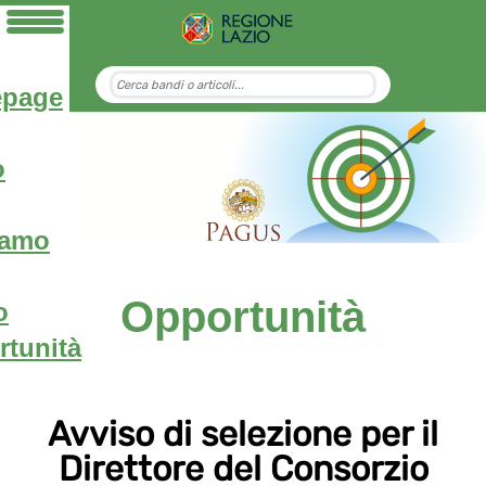
page
o
iamo
Opportunità
o
tunità
Avviso di selezione per il
Direttore del Consorzio