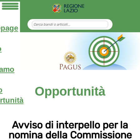
page
o
iamo
Opportunità
o
tunità
Avviso di interpello per la
nomina della Commissione